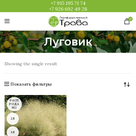
+7 915 195 71 74
+7 926 692 49 28
0
Луговик
Showing the single result
Показать фильтры
РАСП
РОДА
НО
2Л
3Л