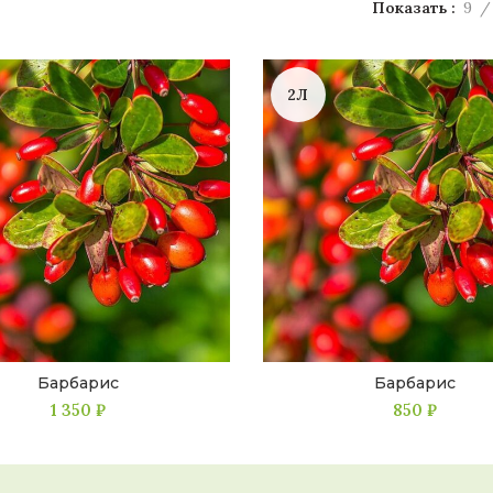
Показать
9
2Л
Барбарис
Барбарис
1 350
₽
850
₽