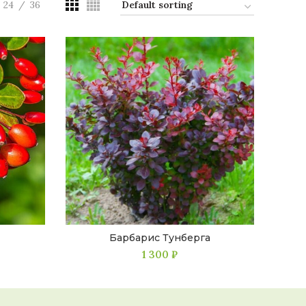
24
36
Барбарис Тунберга
1 300
₽