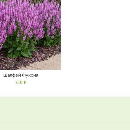
Шалфей Фуксия
750
₽