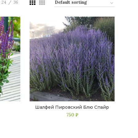
24
36
Шалфей Пировский Блю Спайр
750
₽