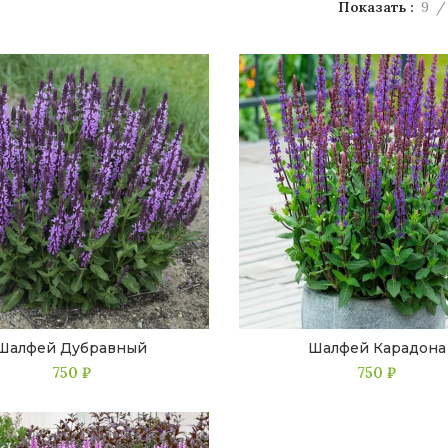
Показать
9
Шалфей Дубравный
Шалфей Карадона
750
₽
750
₽