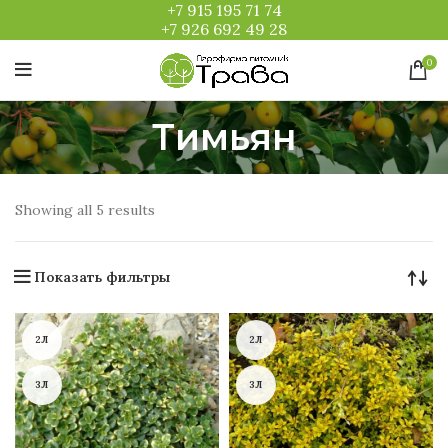
+7 915 195 71 74
+7 926 692 49 28
0
Тимьян
Showing all 5 results
Показать фильтры
2Л
2Л
3Л
3Л