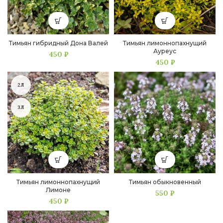
Тимьян гибридный Дона Валей
Тимьян лимоннопахнущий
Ауреус
450
₽
450
₽
2Л
3Л
Тимьян лимоннопахнущий
Тимьян обыкновенный
Лимоне
550
₽
450
₽