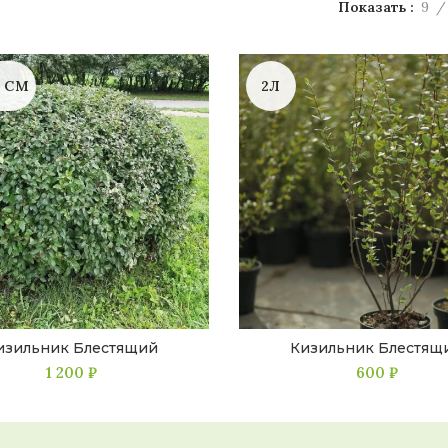
Показать
9
0 СМ
2Л
изильник Блестящий
Кизильник Блестящ
1 200
₽
600
₽