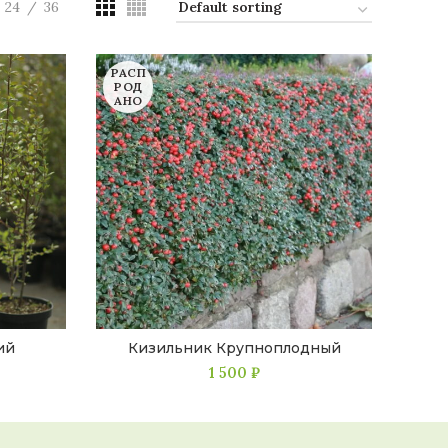
24
36
РАСП
РОД
АНО
ий
Кизильник Крупноплодный
1 500
₽