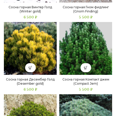
Сосна горная Винтер Голд
Сосна горная Гном фидлинг
(Winter gold)
(Gnom Finding)
6 500
₽
5 500
₽
Сосна горная Десембер Голд
Сосна горная Компакт джем
(Desember gold)
(Compact Jem)
6 500
₽
5 500
₽