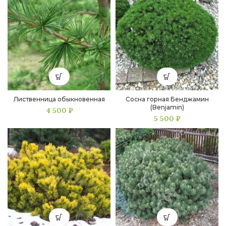
Лиственница обыкновенная
Сосна горная Бенджамин
(Benjamin)
4 500
₽
5 500
₽