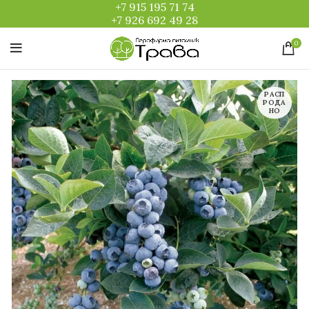
+7 915 195 71 74
+7 926 692 49 28
0
РАСП
РОДА
НО