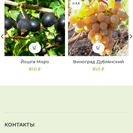
0.8Л
Йошта Моро
Виноград Дублянский
850
₽
950
₽
КОНТАКТЫ