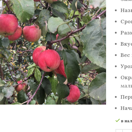
Наз
Сро
Раз
Вкус
Вес 
Уро
Окр
мал
Увеличить
Пер
Нач
в на