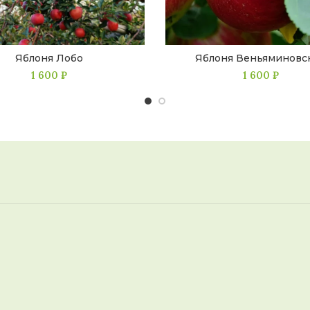
Яблоня Лобо
Яблоня Веньяминовс
1 600
₽
1 600
₽