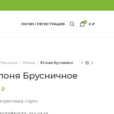
0
ЛОГИН / РЕГИСТРАЦИЯ
0
₽
Плодовые
Яблони
Яблоня Брусничное
лоня Брусничное
0
₽
теристики сорта
остойкость:
высокая