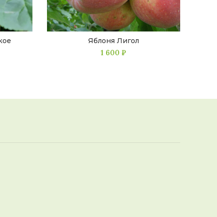
кое
Яблоня Лигол
1 600
₽