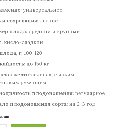
начение:
универсальное
ки созревания:
летние
мер плода:
средний и крупный
:
кисло-сладкий
плода, г:
100-120
жайность:
до 150 кг
аска:
желто-зеленая, с ярким
иновым румянцем
иодичность плодоношения:
регулярное
ало плодоношения сорта:
на 2-3 год
личии