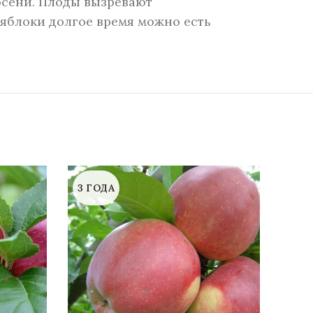
осени. Плоды вызревают
 яблоки долгое время можно есть
3 ГОДА
3 Г