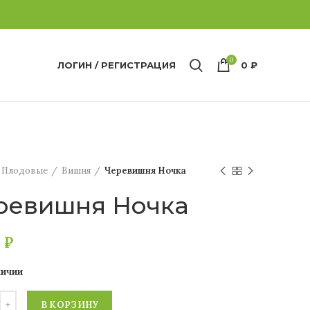
0
ЛОГИН / РЕГИСТРАЦИЯ
0
₽
Плодовые
Вишня
Черевишня Ночка
ревишня Ночка
0
₽
личии
В КОРЗИНУ