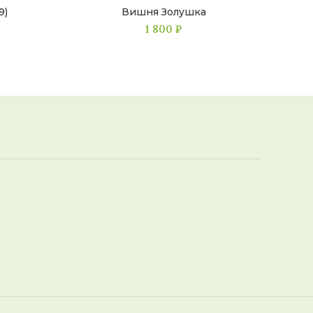
9)
Вишня Золушка
1 800
₽