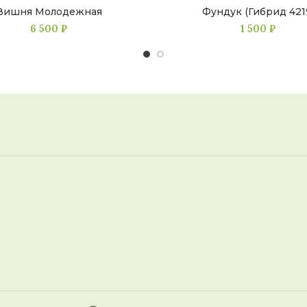
Вишня Молодежная
Фундук (Гибрид 421
6 500
₽
1 500
₽