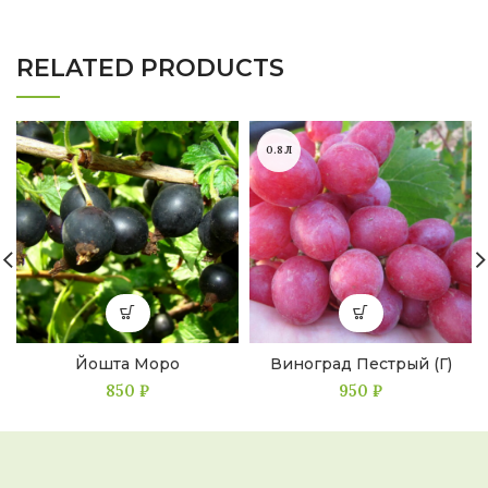
RELATED PRODUCTS
0.8Л
Йошта Моро
Виноград Пестрый (Г)
850
₽
950
₽