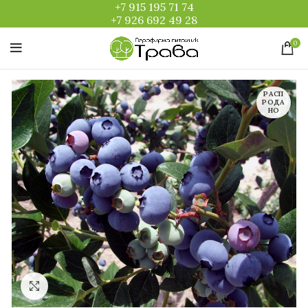
+7 915 195 71 74
+7 926 692 49 28
0
РАСП
РОДА
НО
Увеличить