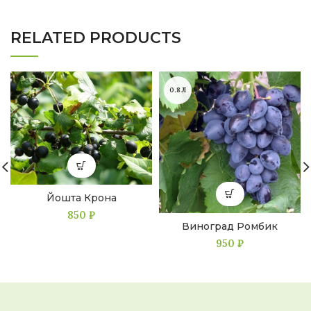
RELATED PRODUCTS
0.8Л
Йошта Крона
850
₽
Виноград Ромбик
950
₽