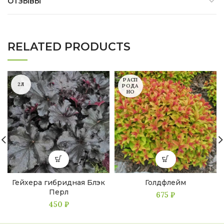
ОТЗЫВЫ
RELATED PRODUCTS
РАСП
2Л
РОДА
НО
Гейхера гибридная Блэк
Голдфлейм
Перл
675
₽
450
₽