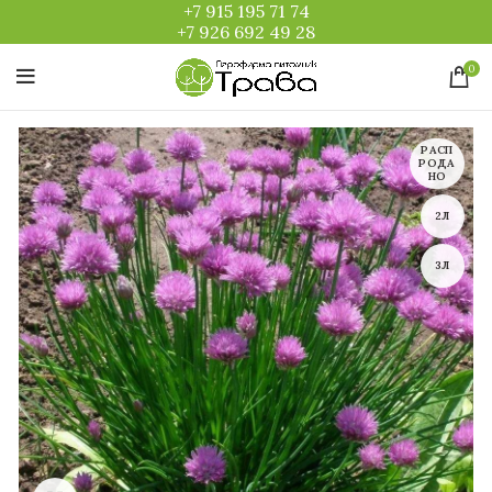
+7 915 195 71 74
+7 926 692 49 28
0
РАСП
РОДА
НО
2Л
3Л