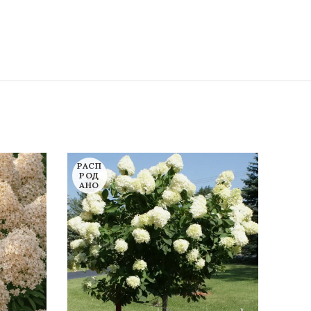
РАСП
15Л
РОД
АНО