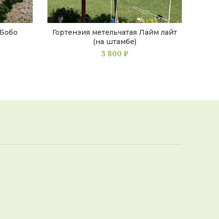
 Бобо
Гортензия метельчатая Лайм лайт
Горт
(на штамбе)
3 800
₽