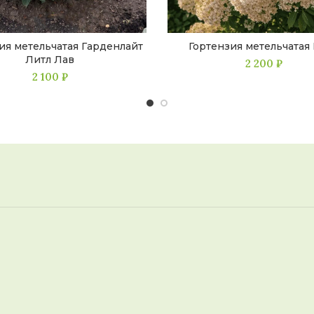
ия метельчатая Гарденлайт
Гортензия метельчатая
Литл Лав
2 200
₽
2 100
₽