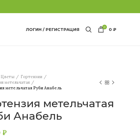
0
ЛОГИН / РЕГИСТРАЦИЯ
0
₽
Цветы
Гортензии
ия метельчатая
ия метельчатая Руби Анабель
ртензия метельчатая
би Анабель
0
₽