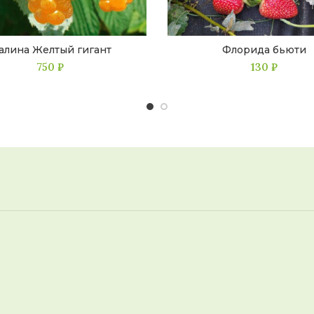
алина Желтый гигант
Флорида бьюти
750
₽
130
₽