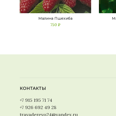
Малина Пшехиба
М
750
₽
КОНТАКТЫ
+7 915 195 71 74
+7 926 692 49 28
travaderevo24@yandex.ru