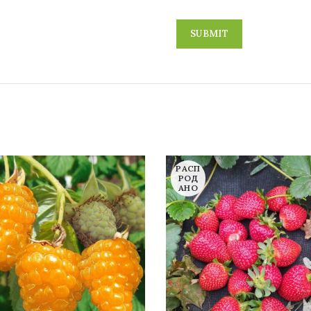
РАСП
РОД
АНО