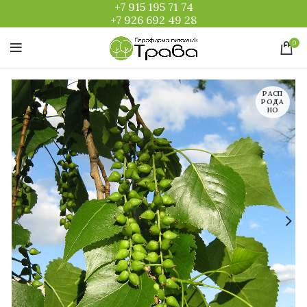
+7 915 195 71 74
+7 926 692 49 28
0
РАСП
РОДА
НО