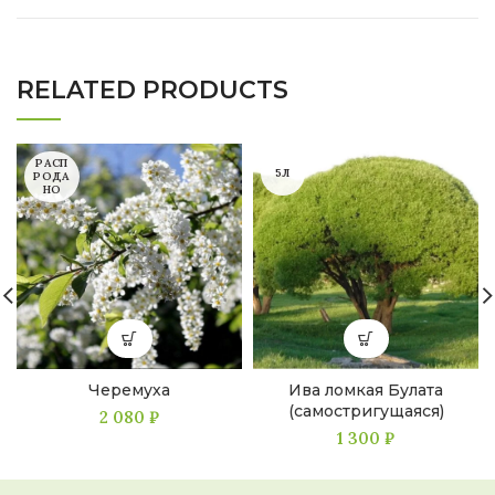
RELATED PRODUCTS
РАСП
5Л
РОДА
НО
Черемуха
Ива ломкая Булата
(самостригущаяся)
2 080
₽
1 300
₽