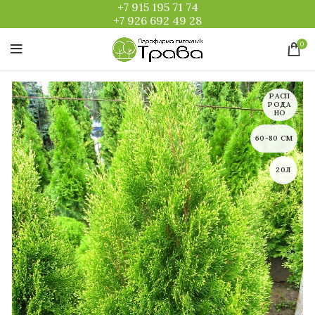
+7 915 195 71 74
+7 926 692 49 28
0
РАСП
РОДА
НО
60-80 СМ
20Л