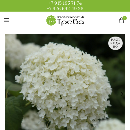
+7 915 195 71 74
+7 926 692 49 28
0
РАСП
РОДА
НО