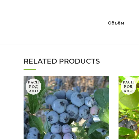
Объём
RELATED PRODUCTS
РАСП
РАСП
РОД
РОД
АНО
АНО