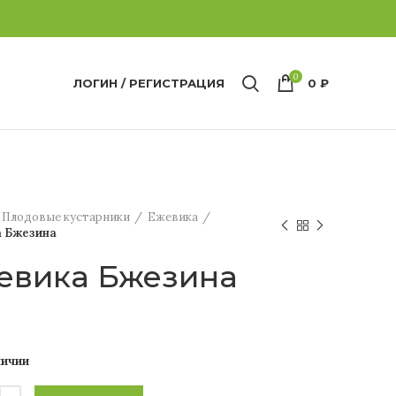
0
ЛОГИН / РЕГИСТРАЦИЯ
0
₽
Плодовые кустарники
Ежевика
 Бжезина
евика Бжезина
личии