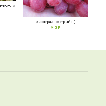
мурского
Виноград Пестрый (Г)
Вино
950
₽