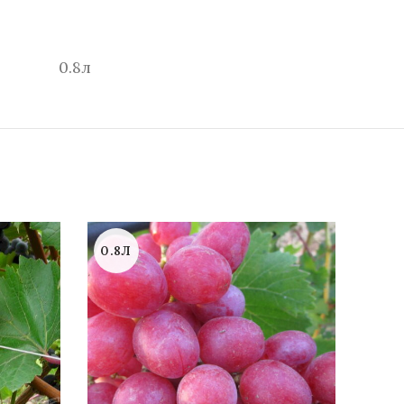
0.8л
0.8Л
0.8