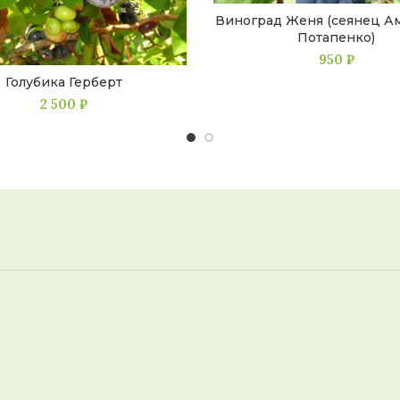
Виноград Женя (сеянец А
Потапенко)
950
₽
Голубика Герберт
2 500
₽