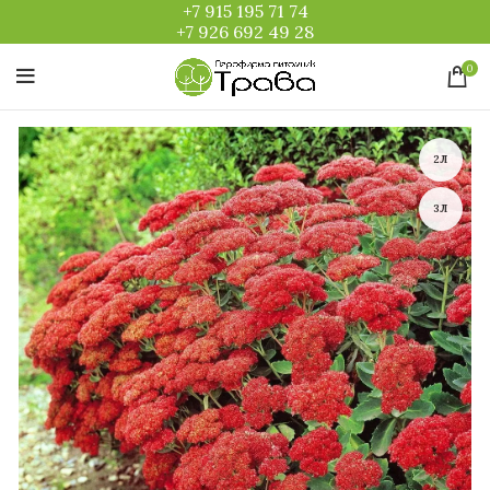
+7 915 195 71 74
+7 926 692 49 28
0
2Л
3Л