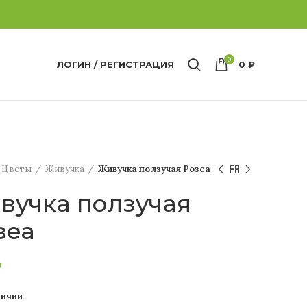
0
ЛОГИН / РЕГИСТРАЦИЯ
0
₽
Цветы
Живучка
Живучка ползучая Розеа
вучка ползучая
зеа
₽
личии