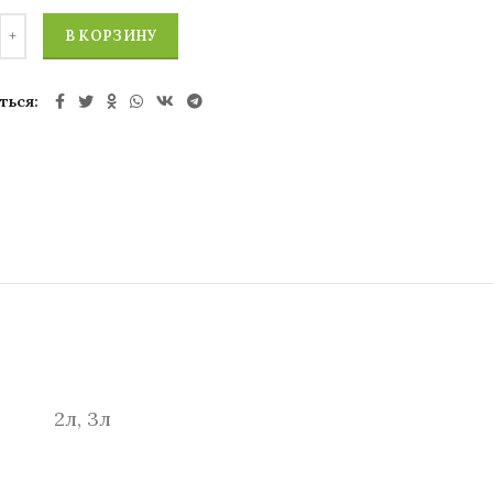
В КОРЗИНУ
ться
2л, 3л