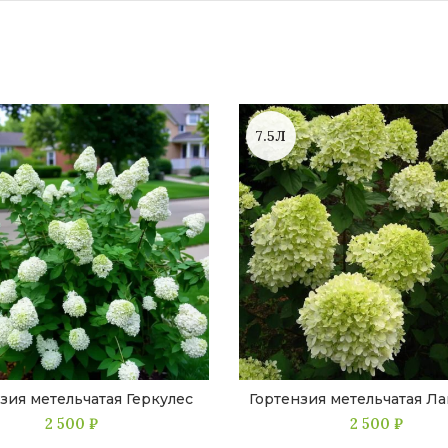
7.5Л
зия метельчатая Геркулес
Гортензия метельчатая Ла
2 500
₽
2 500
₽