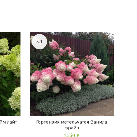
5Л
йм лайт
Гортензия метельчатая Ванила
Горт
фрайз
1 550
₽