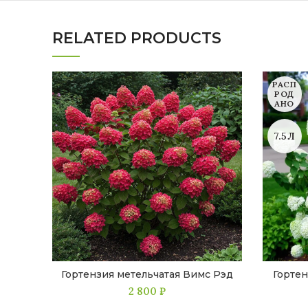
RELATED PRODUCTS
РАСП
РОД
АНО
7.5Л
Гортензия метельчатая Вимс Рэд
Гортен
2 800
₽